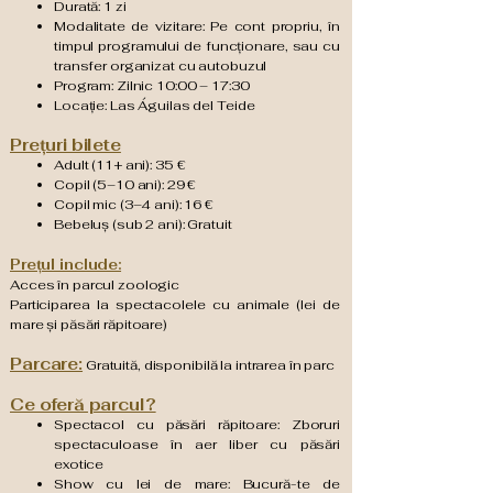
Durată: 1 zi
Modalitate de vizitare: Pe cont propriu, în
timpul programului de funcționare, sau cu
transfer organizat cu autobuzul
Program: Zilnic 10:00 – 17:30
Locație: Las Águilas del Teide
Prețuri bilete
Adult (11+ ani): 35 €
Copil (5–10 ani): 29 €
Copil mic (3–4 ani): 16 €
Bebeluș (sub 2 ani): Gratuit
Prețul include:
Acces în parcul zoologic
Participarea la spectacolele cu animale (lei de
mare și păsări răpitoare)
Parcare:
Gratuită, disponibilă la intrarea în parc
Ce oferă parcul?
Spectacol cu păsări răpitoare: Zboruri
spectaculoase în aer liber cu păsări
exotice
Show cu lei de mare: Bucură-te de