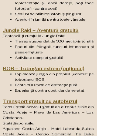
reprezentație și, dacă dorești, poți face
fotografii (contra cost)
Sesiuni de hrănire: Ratoni și pinguini
Aventuri în junglă pentru toate vârstele
Jungle Raid – Aventură gratuită
Testează-ți curajul la Jungle Raid!
Traseu suspendat de 300 metri prin junglă
Poduri din frânghii, tuneluri întunecate și
pasaje înguste
Activitate complet gratuită
BOB – Tobogan extrem (opțional)
Explorează jungla din propriul „vehicul” pe
toboganul BOB
Peste 800 metri de distracție pură
Experiență contra cost, dar de neratat
Transport gratuit cu autobuzul
Parcul oferă serviciu gratuit de autobuz zilnic din
Costa Adeje – Playa de Las Américas – Los
Cristianos.
Stații disponibile:
Aqualand Costa Adeje – Hotel Labranda Suites
Costa Adeje – Centro Comercial The Duke