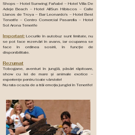
Shops – Hotel Sunwing Fañabé – Hotel Villa De
Adeje Beach – Hotel AllSun Hibiscos – Calle
Llanos de Troya – Bar Leonardo’s – Hotel Best
Tenerife – Centro Comercial Pasarella – Hotel
Sol Arona Tenerife
Important:
Locurile în autobuz sunt limitate, nu
se pot face rezervări în avans, iar ocuparea se
face în ordinea sosirii, în funcție de
disponibilitate.
Rezumat
Tobogane, aventuri în junglă, păsări răpitoare,
show cu lei de mare și animale exotice –
experiențe pentru toate vârstele!
Nu rata ocazia de a trăi emoția junglei în Tenerife!