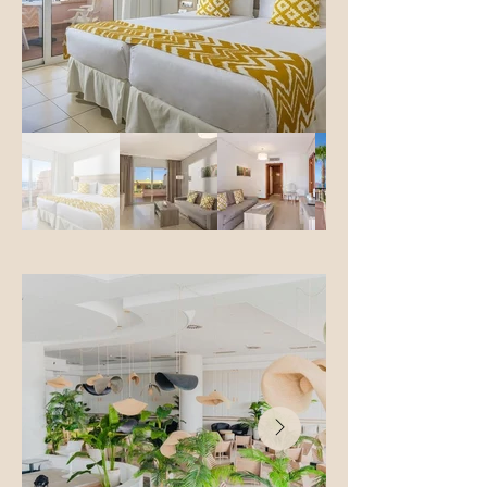
Camere Standard cu două paturi

Caracteristici: Acest tip de cameră este 
ideal pentru cei care caută un loc de 
cazare confortabil și de bază. Camera 
este elegantă și modernă, perfectă 
pentru o scurtă relaxare.

Dotări: Două paturi separate, aer 
condiționat, minibar, televizor cu ecran 
plat, seif, uscător de păr, baie cu duș, Wi-
Fi gratuit.

Capacitate: 2 adulți + 1 copil

Cameră de familie

Caracteristici: O alegere ideală pentru 
familii, cu mai multe paturi și un spațiu mai 
mare. Camerele de familie pot acomoda 
confortabil până la 2 adulți și 2 copii.

Dotări: Pat dublu + pat suplimentar, aer 
condiționat, minibar, televizor cu ecran 
plat, seif, uscător de păr, baie cu duș, Wi-
Fi gratuit.
