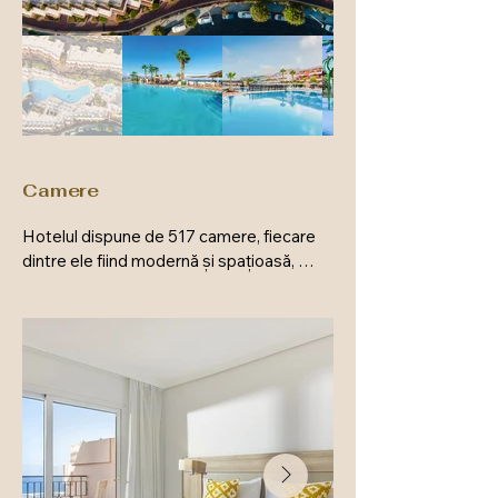
Camere
Hotelul dispune de 517 camere, fiecare 
dintre ele fiind modernă și spațioasă, 
dotată cu mobilier confortabil, aer 
condiționat, televizor cu ecran plat și 
minibar. Camerele sunt echipate și cu 
ustensile de bucătărie, oferind astfel 
oaspeților posibilitatea de a se bucura de 
vacanță în regim de autoservire.

Camerele:
