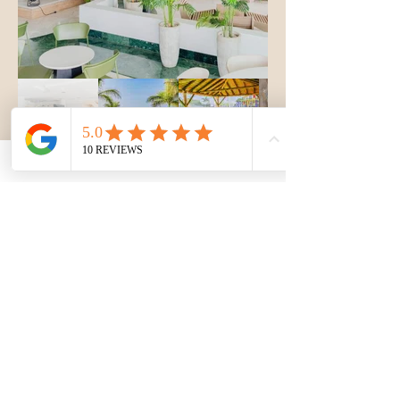
Capacitate: 2 adulți + 2 copii

Cameră Superior

Caracteristici:Camerele superior sunt mai 
spațioase, mai elegante și mai bine 
echipate decât camerele standard. 
Acestea sunt alegerea perfectă pentru 
cei care doresc mai mult confort.

Dotări:Pat dublu, birou, aer condiționat, 
minibar, televizor cu ecran plat, seif, 
uscător de păr, baie cu duș, Wi-Fi gratuit.

Capacitate: 2 adulți + 1 copil

Dotări generale ale camerelor:

* Aer condiționat

* Televizor cu ecran plat

* Minibar (contra cost)

* Wi-Fi gratuit

* Seif
