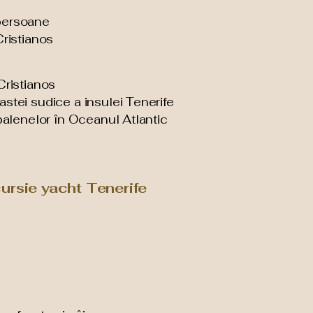
persoane
Cristianos
Cristianos
stei sudice a insulei Tenerife
 balenelor în Oceanul Atlantic
cursie yacht Tenerife