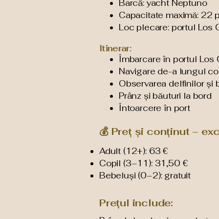
Barcă: yacht Neptuno
Capacitate maximă: 22 
Loc plecare: portul Los 
Itinerar:
Îmbarcare în portul Los 
Navigare de-a lungul coa
Observarea delfinilor și
Prânz și băuturi la bord
Întoarcere în port
💰 Preț și conținut – ex
Adult (12+): 63 €
Copil (3–11): 31,50 €
Bebeluși (0–2): gratuit
Prețul include: