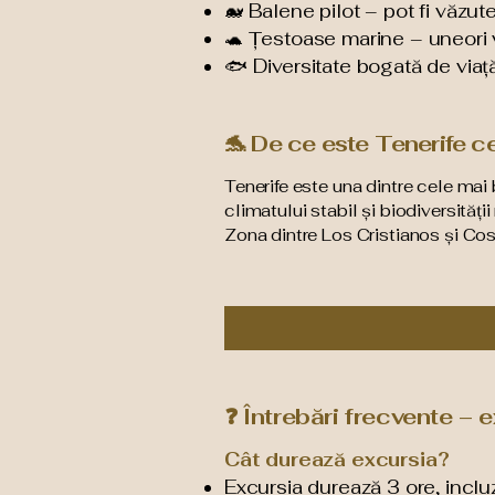
🐋 Balene pilot – pot fi văzute
🐢 Țestoase marine – uneori v
🐟 Diversitate bogată de viaț
🐬 De ce este Tenerife ce
Tenerife este una dintre cele mai 
climatului stabil și biodiversități
Zona dintre Los Cristianos și Cos
❓ Întrebări frecvente – 
Cât durează excursia?
Excursia durează 3 ore, inclu