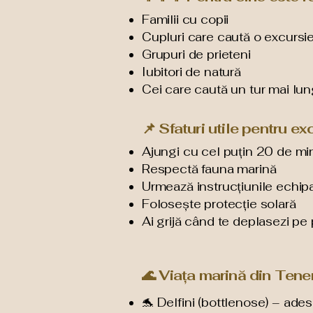
Familii cu copii
Cupluri care caută o excursi
Grupuri de prieteni
Iubitori de natură
Cei care caută un tur mai lun
📌 Sfaturi utile pentru e
Ajungi cu cel puțin 20 de mi
Respectă fauna marină
Urmează instrucțiunile echipa
Folosește protecție solară
Ai grijă când te deplasezi pe
🌊 Viața marină din Teneri
🐬 Delfini (bottlenose) – ade