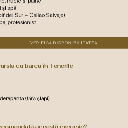
me, fructe și pâine
i și apă
lf del Sur – Callao Salvaje)
paj profesionist
VERIFICĂ DISPONIBILITATEA
xcursia cu barca în Tenerife
derapantă (fără șlapi)
e recomandată această excursie?