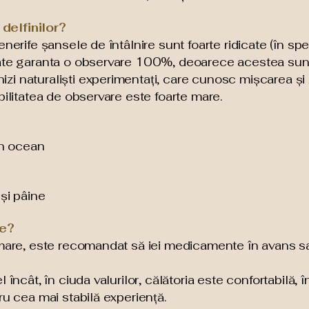
delfinilor?
nerife șansele de întâlnire sunt foarte ridicate (în spec
oate garanta o observare 100%, deoarece acestea sunt
i naturaliști experimentați, care cunosc mișcarea și 
bilitatea de observare este foarte mare.
în ocean
 și pâine
re?
 mare, este recomandat să iei medicamente în avans sau
l încât, în ciuda valurilor, călătoria este confortabilă,
ru cea mai stabilă experiență.