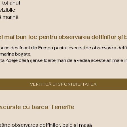
 tot anul
izibile
ă marină
l mai bun loc pentru observarea delfinilor și 
bune destinații din Europa pentru excursii de observare a delfin
i marine bogate.
ta Adeje oferă șanse foarte mari de a vedea aceste animale în
VERIFICĂ DISPONIBILITATEA
excursie cu barca Tenerife
zând observarea delfinilor, baie și masă