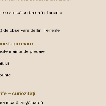
e romantică cu barca în Tenerife
g de observare delfini Tenerife
xcursia pe mare
nute înainte de plecare
jului
 punte
fe – curiozități
sea înoată lângă barcă