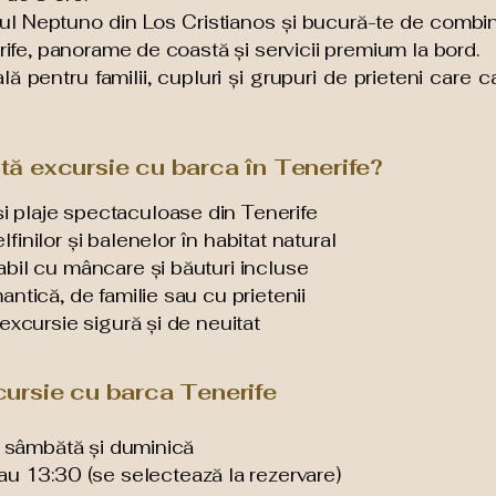
tul Neptuno din Los Cristianos și bucură-te de combin
erife, panorame de coastă și servicii premium la bord.
 pentru familii, cupluri și grupuri de prieteni care ca
tă excursie cu barca în Tenerife?
 plaje spectaculoase din Tenerife
inilor și balenelor în habitat natural
bil cu mâncare și băuturi incluse
ntică, de familie sau cu prietenii
excursie sigură și de neuitat
cursie cu barca Tenerife
eri, sâmbătă și duminică
au 13:30 (se selectează la rezervare)