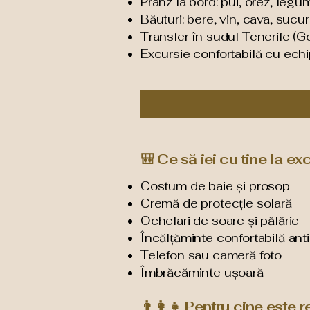
Prânz la bord: pui, orez, legu
Băuturi: bere, vin, cava, sucur
Transfer în sudul Tenerife (Go
Excursie confortabilă cu echi
🎒 Ce să iei cu tine la e
Costum de baie și prosop
Cremă de protecție solară
Ochelari de soare și pălărie
Încălțăminte confortabilă anti
Telefon sau cameră foto
Îmbrăcăminte ușoară
👨‍👩‍👧 Pentru cine est