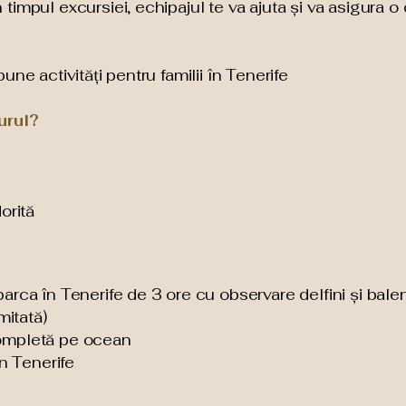
impul excursiei, echipajul te va ajuta și va asigura o c
une activități pentru familii în Tenerife
urul?
ă
orită
arca în Tenerife de 3 ore cu observare delfini și bale
mitată)
ompletă pe ocean
în Tenerife