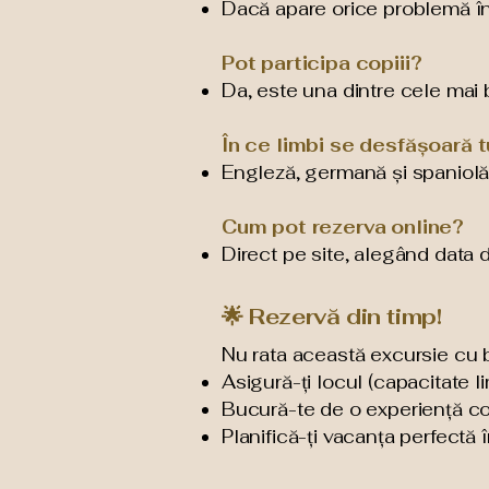
Dacă apare orice problemă în t
Pot participa copiii?
Da, este una dintre cele mai b
În ce limbi se desfășoară t
Engleză, germană și spaniol
Cum pot rezerva online?
Direct pe site, alegând data d
🌟 Rezervă din timp!
Nu rata această excursie cu b
Asigură-ți locul (capacitate li
Bucură-te de o experiență c
Planifică-ți vacanța perfectă 