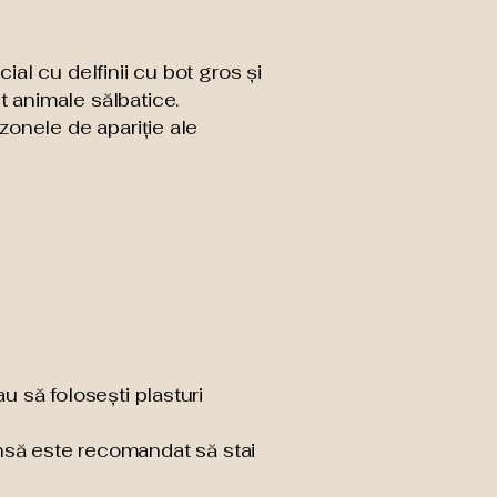
ial cu delfinii cu bot gros și
 animale sălbatice.
zonele de apariție ale
 să folosești plasturi
 însă este recomandat să stai