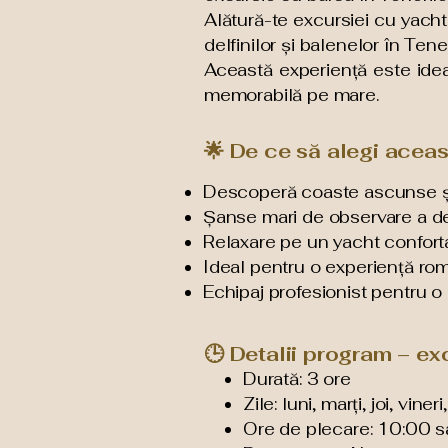
Alătură-te excursiei cu yach
delfinilor și balenelor în Ten
Această experiență este ideală
memorabilă pe mare.
🌟 De ce să alegi aceas
Descoperă coaste ascunse și
Șanse mari de observare a delf
Relaxare pe un yacht conforta
Ideal pentru o experiență roma
Echipaj profesionist pentru o 
🕒 Detalii program – ex
Durată: 3 ore
Zile: luni, marți, joi, vin
Ore de plecare: 10:00 s