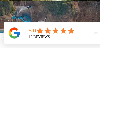
Méret: 44 m²

Kilátás: utca, medence vagy kert

Felszereltség

hűtő, sütő, kerámia főzőlap, kávéfőző, 
kenyérpirító, vízforraló), wifi, 
légkondicionáló, 32” LCD TV, kábel TV 
szolgáltatás, telefon (felár ellenében), 
fürdőszoba zuhanyzóval, hajszárító, 
piperecikkek, széf (felár ellenében), 
ventilátor, felszerelt terasz