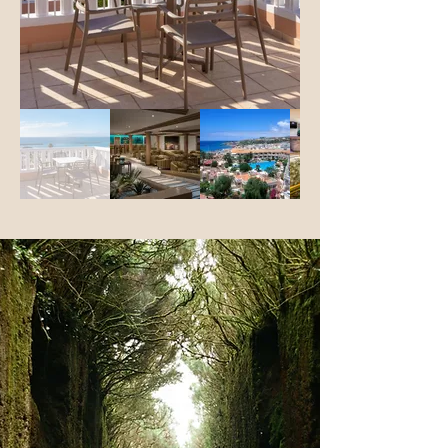
nappali résszel és teljesen felszerelt 
konyhával. Ideális szobatípus 2 fő 
részére. A szobákban tilos a dohányzás.

Méret: 44 m²

Kilátás: utca, medence vagy kert

Felszereltség

hűtő, sütő, kerámia főzőlap, kávéfőző, 
kenyérpirító, vízforraló), wifi, 
légkondicionáló, 32” LCD TV, kábel TV 
szolgáltatás, telefon (felár ellenében), 
fürdőszoba zuhanyzóval, hajszárító, 
piperecikkek, széf (felár ellenében), 
ventilátor, felszerelt terasz

Prámium stúdió:

Felújított, 1 légterű szobatípus egy 
hálórésszel, nappali résszel és teljesen 
felszerelt konyhával. Ideális szobatípus 2 
fő részére. A szobákban tilos a 
dohányzás.
