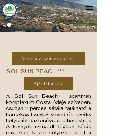
Vissza a szállásokhoz
SOL SUN BEACH***
Ajánlatkérés
A Sol Sun Beach*** apartman
komplexum Costa Adeje szívében,
csupán 2 perces sétára található a
homokos Fañabé strandtól, ideális
helyszínt biztosítva a pihenéshez.
A környék nyugodt légkört kínál,
miközben közel helyezkedik el a