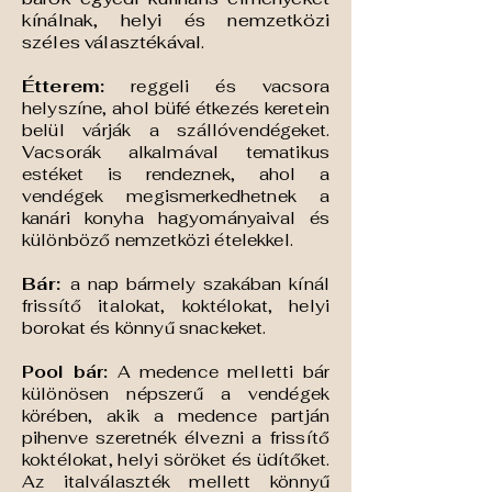
kínálnak, helyi és nemzetközi
széles választékával.
Étterem:
reggeli és vacsora
helyszíne, ahol büfé étkezés keretein
belül várják a szállóvendégeket.
Vacsorák alkalmával tematikus
estéket is rendeznek, ahol a
vendégek megismerkedhetnek a
kanári konyha hagyományaival és
különböző nemzetközi ételekkel.
Bár:
a nap bármely szakában kínál
frissítő italokat, koktélokat, helyi
borokat és könnyű snackeket.
Pool bár:
A medence melletti bár
különösen népszerű a vendégek
körében, akik a medence partján
pihenve szeretnék élvezni a frissítő
koktélokat, helyi söröket és üdítőket.
Az italválaszték mellett könnyű