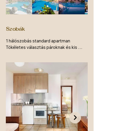
Szobák
1 hálószobás standard apartman

Tökéletes választás pároknak és kis 
családoknak, akik egyszerű, de 
kényelmes szállást keresnek. Ez az 
apartman egy két légterű szoba, amely 
egy hálószobából és egy nappaliból áll. A 
nappaliban lévő kanapé pótágyként is 
funkcionálhat. A szobákban tilos a 
dohányzás. 

Méret: 58 m²

Felszereltség: Hűtőszekrény, Tea- és 
kávéfőző, alapvető konyhai eszközök, 
vízforraló, kültéri bútorok, sütő, főzőlap, 
kenyérpirító, étkező, étkezőasztal, 
légkondicionáló
