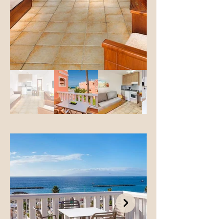
Kilátás: A szoba a medencére vagy a 
komplexum belső udvarára néz.

1 hálószobás Sol Suite

Ez a felújított apartman egy két légterű 
szobatípus, amely egy hálószobából és 
egy nappaliból áll. A nappaliban lévő 
kanapé pótágyként is funkcionálhat. A 
szobákban tilos a dohányzás. 

Méret: 53 m²

Felszereltség: Hűtőszekrény, Tea- és 
kávéfőző, alapvető konyhai eszközök, 
vízforraló, kültéri bútorok, sütő, főzőlap, 
kenyérpirító, étkező, étkezőasztal, 
légkondicionáló

Kilátás: A szoba a medencére vagy a 
komplexum belső udvarára néz.

Stúdió:

1 légterű szobatípus egy hálórésszel, 