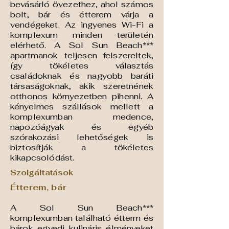
bevásárló övezethez, ahol számos
bolt, bár és étterem várja a
vendégeket. Az ingyenes Wi-Fi a
komplexum minden területén
elérhető. A Sol Sun Beach***
apartmanok teljesen felszereltek,
így tökéletes választás
családoknak és nagyobb baráti
társaságoknak, akik szeretnének
otthonos környezetben pihenni. A
kényelmes szállások mellett a
komplexumban medence,
napozóágyak és egyéb
szórakozási lehetőségek is
biztosítják a tökéletes
kikapcsolódást.
Szolgáltatások
Étterem, bár
A Sol Sun Beach***
komplexumban található étterm és
bárok egyedi kulináris élményeket