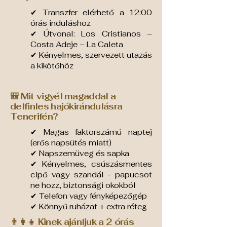
✔ Transzfer elérhető a 12:00
órás induláshoz
✔ Útvonal: Los Cristianos –
Costa Adeje – La Caleta
✔ Kényelmes, szervezett utazás
a kikötőhöz
🎒 Mit vigyél magaddal a
delfinles hajókirándulásra
Tenerifén?
✔ Magas faktorszámú naptej
(erős napsütés miatt)
✔ Napszemüveg és sapka
✔ Kényelmes, csúszásmentes
cipő vagy szandál -
papucsot
ne hozz, biztonsági okokból
✔ Telefon vagy fényképezőgép
✔ Könnyű ruházat + extra réteg
👨‍👩‍👧 Kinek ajánljuk a 2 órás