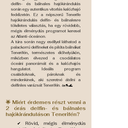
delfin- és bálnales hajókirándulás
során egy autentikus vitorlás kalózhajó
fedélzetén. Ez a népszerű Tenerife
hajókirándulás delfin- és bálnalesre
tökéletes választás, ha egy rövidebb,
mégis élménydús programot keresel
az Atlanti-óceánon.
A túra során nagy eséllyel láthatod a
palackorrú delfineket és pilóta bálnákat
Tenerifén, természetes élőhelyükön,
miközben élvezed a csodálatos
óceáni panorámát és a kalózhajós
hangulatot. Ideális program
családoknak, pároknak és
mindenkinek, aki szeretné átélni a
delfinles varázsát Tenerifén. 🚤🐬🌊
🌟 Miért érdemes részt venni a
2 órás delfin- és bálnales
hajókiránduláson Tenerifén?
✔ Rövid, mégis élménydús