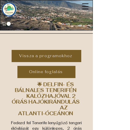
Vissza a programokhoz
Online foglalás
🌟 DELFIN- ÉS
BÁLNALES TENERIFÉN
KALÓZHAJÓVAL 2
ÓRÁS HAJÓKIRÁNDULÁS
AZ
ATLANTI-ÓCEÁNON
Fedezd fel Tenerife lenyűgöző tengeri
élővilágát egy különleges, 2 órás