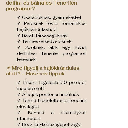
delfin- és bálnales Tenerifén
programot?
✔ Családoknak, gyermekekkel
✔ Pároknak rövid, romantikus
hajókiránduláshoz
✔ Baráti társaságoknak
✔ Természetkedvelőknek
✔ Azoknak, akik egy rövid
delfinles Tenerife programot
keresnek
📌 Mire figyelj a hajókirándulás
alatt? – Hasznos tippek
✔ Érkezz legalább 20 perccel
indulás előtt
✔ A hajók pontosan indulnak
✔ Tartsd tiszteletben az óceáni
élővilágot
✔ Kövesd a személyzet
utasításait
✔
Hozz fényképezőgépet vagy