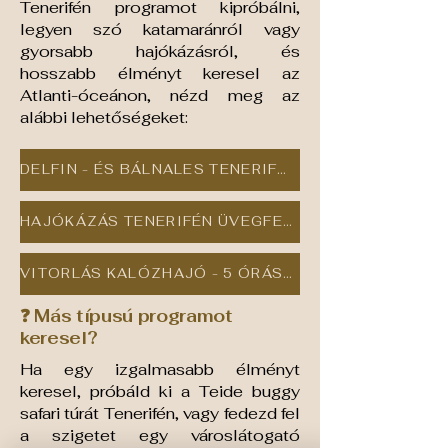
Tenerifén programot kipróbálni,
legyen szó katamaránról vagy
gyorsabb hajókázásról, és
hosszabb élményt keresel az
Atlanti-óceánon, nézd meg az
alábbi lehetőségeket:
DELFIN - ÉS BÁLNALES TENERIFÉN KATAMARÁN FEDÉLZETÉN - 3 ÓRÁS TÚRA
HAJÓKÁZÁS TENERIFÉN ÜVEGFENEKŰ HAJÓ FEDÉLZETÉN - 4,5 ÓRÁS
VITORLÁS KALÓZHAJÓ - 5 ÓRÁS DELFIN- ÁS BÁLNALES CSALÁDI PROGRAM TENERIFÉN
❓ Más típusú programot
keresel?
Ha egy izgalmasabb élményt
keresel, próbáld ki a Teide buggy
safari túrát Tenerifén, vagy fedezd fel
a szigetet egy városlátogató