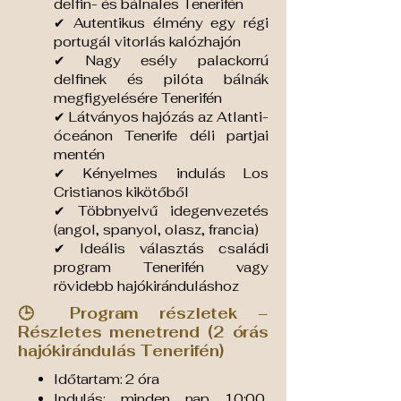
delfin- és bálnales Tenerifén
✔ Autentikus élmény egy régi
portugál vitorlás kalózhajón
✔ Nagy esély palackorrú
delfinek és pilóta bálnák
megfigyelésére Tenerifén
✔ Látványos hajózás az Atlanti-
óceánon Tenerife déli partjai
mentén
✔ Kényelmes indulás Los
Cristianos kikötőből
✔ Többnyelvű idegenvezetés
(angol, spanyol, olasz, francia)
✔ Ideális választás családi
program Tenerifén vagy
rövidebb hajókiránduláshoz
🕒 Program részletek –
Részletes menetrend (2 órás
hajókirándulás Tenerifén)
Időtartam: 2 óra
Indulás: minden nap 10:00,