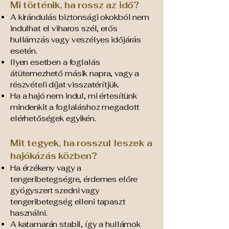
Mi történik, ha rossz az idő?
A kirándulás biztonsági okokból nem
indulhat el viharos szél, erős
hullámzás vagy veszélyes időjárás
esetén.
Ilyen esetben a foglalás
átütemezhető másik napra, vagy a
részvételi díjat visszatérítjük.
Ha a hajó nem indul, mi értesítünk
mindenkit a foglaláshoz megadott
elérhetőségek egyikén.
Mit tegyek, ha rosszul leszek a
hajókázás közben?
Ha érzékeny vagy a
tengeribetegségre, érdemes előre
gyógyszert szedni vagy
tengeribetegség elleni tapaszt
használni.
A katamarán stabil, így a hullámok