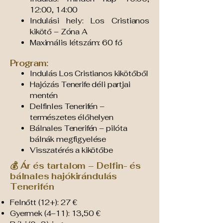
12:00, 14:00
Indulási hely: Los Cristianos
kikötő – Zóna A
Maximális létszám: 60 fő
Program:
Indulás Los Cristianos kikötőből
Hajózás Tenerife déli partjai
mentén
Delfinles Tenerifén –
természetes élőhelyen
Bálnales Tenerifén – pilóta
bálnák megfigyelése
Visszatérés a kikötőbe
💰 Ár és tartalom – Delfin- és
bálnales hajókirándulás
Tenerifén
Felnőtt (12+): 27 €
Gyermek (4–11): 13,50 €