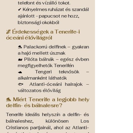
telefont és vízálló tokot.
✔
Kényelmes ruházat és szandál
ajánlott - papucsot ne hozz,
biztonsági okokból
🌌 Érdekességek a Tenerife-i
óceáni élővilágról
🐬 Palackorrú delfinek – gyakran
a hajó mellett úsznak
🐋 Pilóta bálnák – egész évben
megfigyelhetők Tenerifén
🐢 Tengeri teknősök –
alkalmanként láthatók
🐟 Atlanti-óceáni halrajok –
változatos élővilág
🐬 Miért Tenerife a legjobb hely
delfin- és bálnalesre?
Tenerife ideális helyszín a delfin- és
bálnaleshez, különösen Los
Cristianos partjainál, ahol az Atlanti-