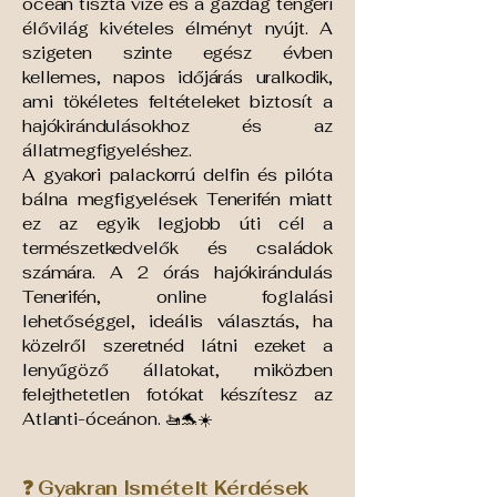
óceán tiszta vize és a gazdag tengeri
élővilág kivételes élményt nyújt. A
szigeten szinte egész évben
kellemes, napos időjárás uralkodik,
ami tökéletes feltételeket biztosít a
hajókirándulásokhoz és az
állatmegfigyeléshez.
A gyakori palackorrú delfin és pilóta
bálna megfigyelések Tenerifén miatt
ez az egyik legjobb úti cél a
természetkedvelők és családok
számára. A 2 órás hajókirándulás
Tenerifén, online foglalási
lehetőséggel, ideális választás, ha
közelről szeretnéd látni ezeket a
lenyűgöző állatokat, miközben
felejthetetlen fotókat készítesz az
Atlanti-óceánon. 🚤🐬☀️
❓ Gyakran Ismételt Kérdések