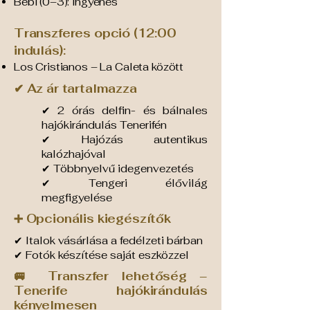
Bébi (0–3): ingyenes
Transzferes opció (12:00
indulás):
Los Cristianos – La Caleta között
✔ Az ár tartalmazza
✔ 2 órás delfin- és bálnales
hajókirándulás Tenerifén
✔ Hajózás autentikus
kalózhajóval
✔ Többnyelvű idegenvezetés
✔ Tengeri élővilág
megfigyelése
➕ Opcionális kiegészítők
✔ Italok vásárlása a fedélzeti bárban
✔ Fotók készítése saját eszközzel
🚐 Transzfer lehetőség –
Tenerife hajókirándulás
kényelmesen