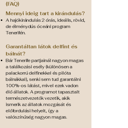
(FAQ)
Mennyi ideig tart a kirándulás?
A hajókirándulás 2 órás, ideális, rövid,
de élménydús óceáni program
Tenerifén.
Garantáltan látok delfint és
bálnát?
Bár Tenerife partjainál nagyon magas
a találkozási esély (különösen a
palackorrú delfinekkel és pilóta
bálnákkal), senki sem tud garantálni
100%-os látást, mivel ezek vadon
élő állatok. A programot tapasztalt
természetvezetők vezetik, akik
ismerik az állatok mozgását és
előfordulási helyeit, így a
valószínűség nagyon magas.