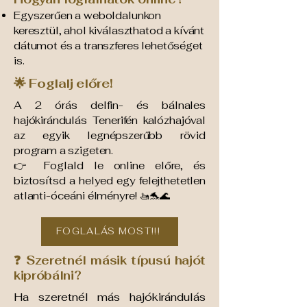
Egyszerűen a weboldalunkon
keresztül, ahol kiválaszthatod a kívánt
dátumot és a transzferes lehetőséget
is.
🌟 Foglalj előre!
A 2 órás delfin- és bálnales
hajókirándulás Tenerifén kalózhajóval
az egyik legnépszerűbb rövid
program a szigeten.
👉 Foglald le online előre, és
biztosítsd a helyed egy felejthetetlen
atlanti-óceáni élményre! 🚤🐬🌊
FOGLALÁS MOST!!!
❓ Szeretnél másik típusú hajót
kipróbálni?
Ha szeretnél más hajókirándulás