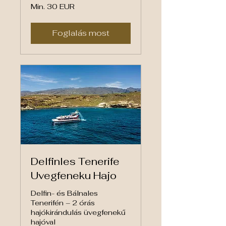
Min.
Min. 30 EUR
30
euró
Foglalás most
Delfinles Tenerife
Uvegfeneku Hajo
Delfin- és Bálnales
Tenerifén – 2 órás
hajókirándulás üvegfenekű
hajóval