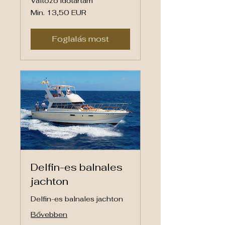
Változó időtartam
Min.
Min. 13,50 EUR
13,50
euró
Foglalás most
Delfin-es balnales
jachton
Delfin-es balnales jachton
Bővebben