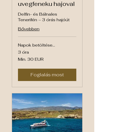
uvegfeneku hajoval
Delfin- és Bálnales
Tenerifén – 3 órás hajóút
Bővebben
Napok betöltése...
3 óra
Min.
Min. 30 EUR
30
euró
Foglalás most