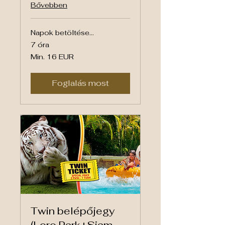
Bővebben
Napok betöltése...
7 óra
Min.
Min. 16 EUR
16
euró
Foglalás most
Twin belépőjegy