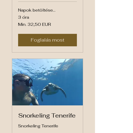
Napok betöltése...
3 óra
Min.
Min. 32,50 EUR
32,50
euró
Foglalás most
Snorkeling Tenerife
Snorkeling Tenerife