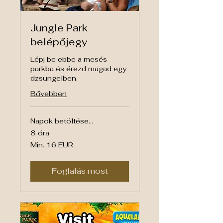
Jungle Park
belépőjegy
Lépj be ebbe a mesés
parkba és érezd magad egy
dzsungelben.
Bővebben
Napok betöltése...
8 óra
Min.
Min. 16 EUR
16
euró
Foglalás most