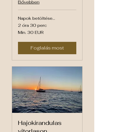
Bővebben
Napok betöltése...
2 óra 30 perc
Min.
Min. 30 EUR
30
euró
Foglalás most
Hajokirandulas
vitorlason