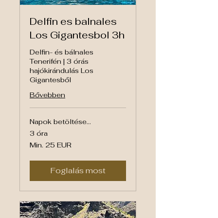
Delfin es balnales
Los Gigantesbol 3h
Delfin- és bálnales
Tenerifén | 3 órás
hajókirándulás Los
Gigantesből
Bővebben
Napok betöltése...
3 óra
Min.
Min. 25 EUR
25
euró
Foglalás most