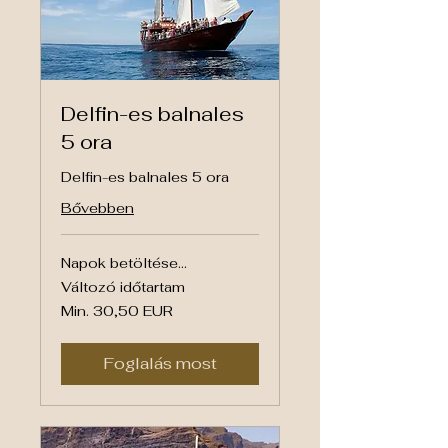
Delfin-es balnales
5 ora
Delfin-es balnales 5 ora
Bővebben
Napok betöltése...
Változó időtartam
Min.
Min. 30,50 EUR
30,50
euró
Foglalás most