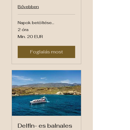
Bővebben
Napok betöltése...
2 óra
Min.
Min. 20 EUR
20
euró
Foglalás most
Delfin- es balnales