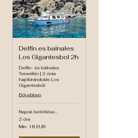
Delfin es balnales
Los Gigantesbol 2h
Delfin- és bálnales
Tenerifén | 2 órás
hajókirándulás Los
Gigantesből
Bővebben
Napok betöltése...
2 óra
Min.
Min. 18 EUR
18
euró