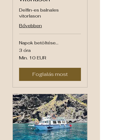
Delfin-es balnales
vitorlason
Bővebben
Napok betöltése...
3 óra
Min.
Min. 10 EUR
10
euró
Foglalás most