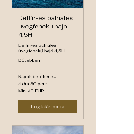
Delfin-es balnales
uvegfeneku hajo
4,5H
Delfin-es balnales
üvegfenekű hajó 4,5H
Bővebben
Napok betöltése...
4 óra 30 perc
Min.
Min. 40 EUR
40
euró
Foglalás most