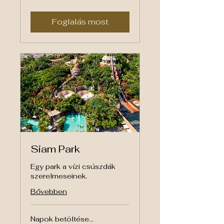
euró
Foglalás most
Siam Park
Egy park a vízi csúszdák
szerelmeseinek.
Bővebben
Napok betöltése...