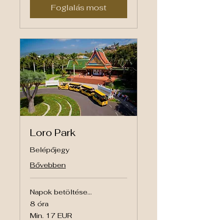
Foglalás most
Loro Park
Belépőjegy
Bővebben
Napok betöltése...
8 óra
Min.
Min. 17 EUR
17