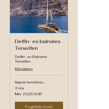
Delfin- es balnales
Tenerifen
Delfin- es Balnales
Tenerifen
Bővebben
Napok betöltése...
3 óra
Min.
Min. 23,50 EUR
23,50
euró
Foglalás most