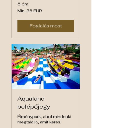
8 óra
Min.
Min. 36 EUR
36
euró
Foglalás most
Aqualand
belépőjegy
Élménypark, ahol mindenki
megtalálja, amit keres.