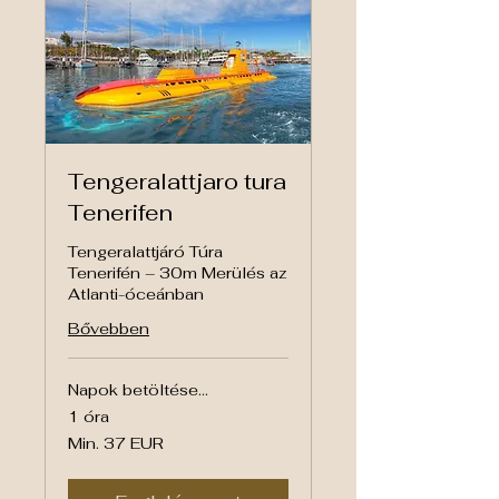
Tengeralattjaro tura
Tenerifen
Tengeralattjáró Túra
Tenerifén – 30m Merülés az
Atlanti-óceánban
Bővebben
Napok betöltése...
1 óra
Min.
Min. 37 EUR
37
euró