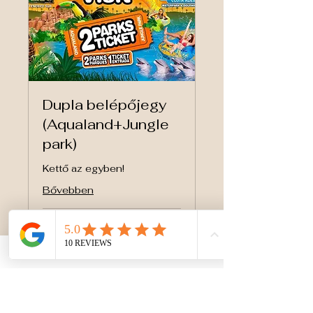
Dupla belépőjegy
(Aqualand+Jungle
park)
Kettő az egyben!
Bővebben
Napok betöltése...
7 óra
Min.
Min. 22 EUR
22
euró
Foglalás most