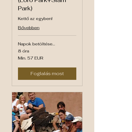
(Loro Park+Siam
Park)
Kettő az egyben!
Bővebben
Napok betöltése...
8 óra
Min.
Min. 57 EUR
57
euró
Foglalás most