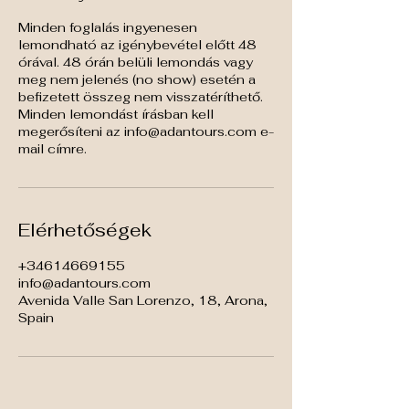
Minden foglalás ingyenesen
lemondható az igénybevétel előtt 48
órával. 48 órán belüli lemondás vagy
meg nem jelenés (no show) esetén a
befizetett összeg nem visszatéríthető.
Minden lemondást írásban kell
megerősíteni az info@adantours.com e-
mail címre.
Elérhetőségek
+34614669155
info@adantours.com
Avenida Valle San Lorenzo, 18, Arona,
Spain