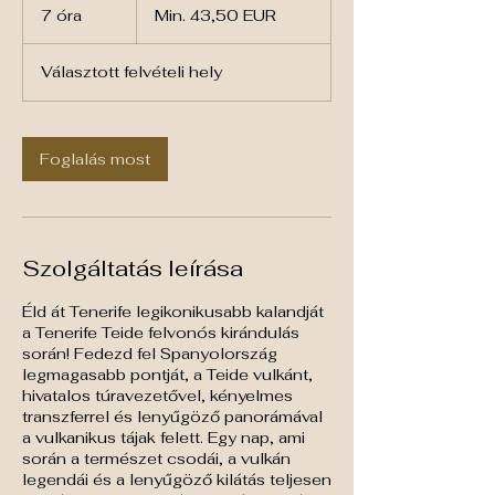
43,50
7 óra
7
Min. 43,50 EUR
euró
ó
r
Választott felvételi hely
a
Foglalás most
Szolgáltatás leírása
Éld át Tenerife legikonikusabb kalandját
a Tenerife Teide felvonós kirándulás
során! Fedezd fel Spanyolország
legmagasabb pontját, a Teide vulkánt,
hivatalos túravezetővel, kényelmes
transzferrel és lenyűgöző panorámával
a vulkanikus tájak felett. Egy nap, ami
során a természet csodái, a vulkán
legendái és a lenyűgöző kilátás teljesen