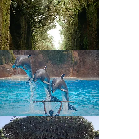
A1 superior apartman

Felújított, tágas, modern stílusú 
superior apartman 4 fő részére 
biztosít kényelmes elhelyezést. A 
hálószobában egy franciaágy 
található és a nappaliban lévő 
kihúzható kanapén biztosítják a 
pótágyas elhelyezést. A szobákban 
tilos a dohányzás.

Alapterület: 52m2

Kilátás: utca 

Felszereltség: síkképernyős TV, 
mennyezeti ventilátor, Wifi (térítés 
ellenében), széf (térítés ellenében), 
telefon, teljesen felszerelt konyha, 2 
főzőlap, hűtőszekrény, 
mikrohullámú sütő, kávéfőző, 
kenyérpirító, vízforraló, erkély 
bútorokkal
