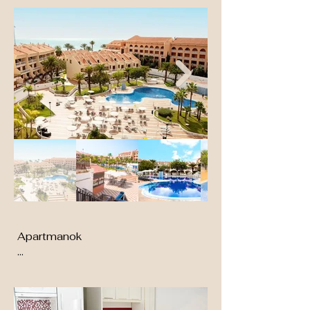
Apartmanok

8 épületben, összesen 349 
lakóegységet fenntartó apartman 
komplexum 1 és szobás 