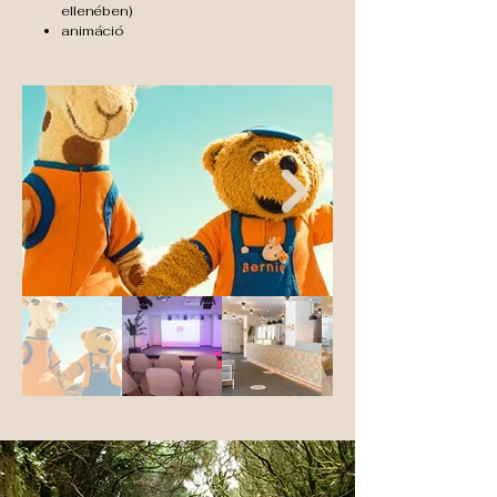
ellenében)
animáció
Tágas, modern stílusú standard 
apartman 4 fő részére biztosít 
kényelmes elhelyezést. A 
hálószobában egy franciaágy 
található és a nappaliban lévő 
kihúzható kanapén biztosítják a 
pótágyas elhelyezést. A szobákban 
tilos a dohányzás.

Alapterület: 52m2

Kilátás: utca 

Felszereltség: síkképernyős TV, 
mennyezeti ventilátor, Wifi (térítés 
ellenében), széf (térítés ellenében), 
telefon, teljesen felszerelt konyha, 2 
főzőlap, hűtőszekrény, 
mikrohullámú sütő, kávéfőző, 
kenyérpirító, vízforraló, erkély 
bútorokkal
