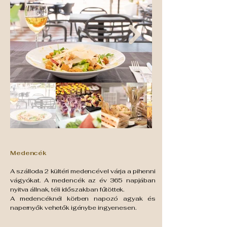
Medencék
A szálloda 2 kültéri medencével várja a pihenni
vágyókat. A medencék az év 365 napjában
nyitva állnak, téli időszakban fűtöttek.
A medencéknél körben napozó agyak és
napernyők vehetők igénybe ingyenesen.