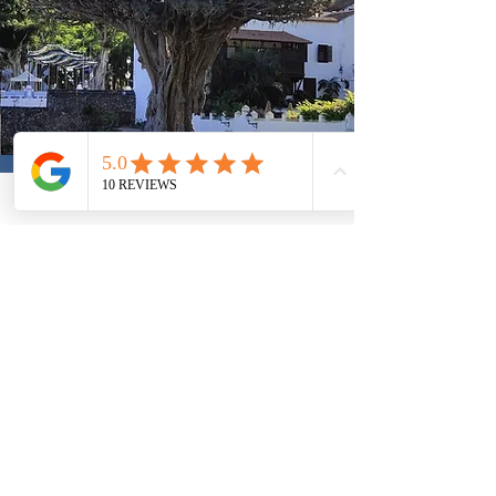
Medencére néző A1 standard 
apartman

Tágas, modern stílusú standard 
apartman 4 fő részére biztosít 
kényelmes elhelyezést. A 
hálószobában egy franciaágy 
található és a nappaliban lévő 
kihúzható kanapén biztosítják a 
pótágyas elhelyezést. Kádas vagy 
zuhanyzós fürdőszobával is 
foglalható. A szobákban tilos a 
dohányzás.

Alapterület: 52m2

Kilátás: medence

Felszereltség: síkképernyős TV, 
mennyezeti ventilátor, Wifi (térítés 
ellenében), széf (térítés ellenében), 
telefon, teljesen felszerelt konyha, 2 
főzőlap, hűtőszekrény, 