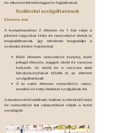
és étkezési lehetőséggel is foglalhatod.
Szállodai szolgáltatások
Étterem, bár
A komplexumban 2 étterem és 1 bár várja a
pihenni vágyókat. Helyi és nemzetközi ételek is
megtalálhatóak, így mindenki megtalálja a
számára ízletes fogásokat.
​​Büfé étterem: nemzetközi konyha, büfé
jellegű étkezés, reggeli, ebéd és vacsora
helyszín. Az ebéd és a vacsora alatt
látványkonyhával bővítik ki az étterem
szolgáltatásait.
Á la carte étterem: nemzetközi, olasz,
mexikói és helyi ételeket szolgálnak fel.
A medencénél található bárban széleskörű helyi
és nemzetközi ital választékkal várják a hotel
vendégéit.